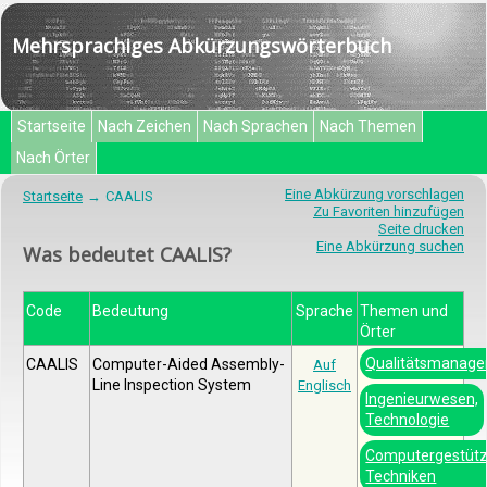
Mehrsprachiges Abkürzungswörterbuch
Startseite
Nach Zeichen
Nach Sprachen
Nach Themen
Nach Örter
Eine Abkürzung vorschlagen
Startseite
CAALIS
Zu Favoriten hinzufügen
Seite drucken
Eine Abkürzung suchen
Was bedeutet CAALIS?
Code
Bedeutung
Sprache
Themen und
Örter
Qualitätsmanag
CAALIS
Computer-Aided Assembly-
Auf
Line Inspection System
Englisch
Ingenieurwesen,
Technologie
Computergestütz
Techniken