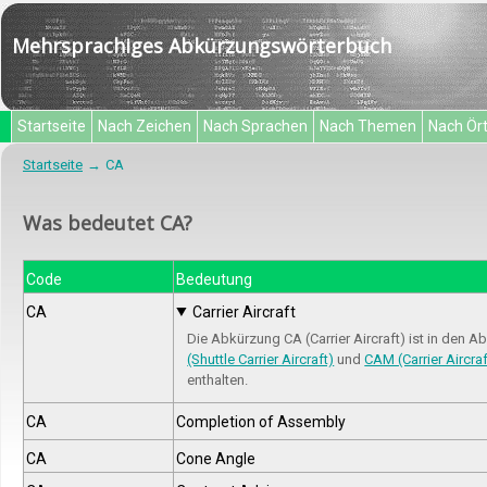
Mehrsprachiges Abkürzungswörterbuch
Startseite
Nach Zeichen
Nach Sprachen
Nach Themen
Nach Ör
Startseite
CA
Was bedeutet CA?
Code
Bedeutung
CA
Carrier Aircraft
Die Abkürzung CA (Carrier Aircraft) ist in den 
(Shuttle Carrier Aircraft)
und
CAM (Carrier Aircra
enthalten.
CA
Completion of Assembly
CA
Cone Angle