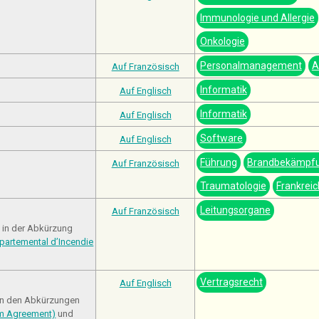
Immunologie und Allergie
Onkologie
Personalmanagement
A
Auf Französisch
Informatik
Auf Englisch
Informatik
Auf Englisch
Software
Auf Englisch
Führung
Brandbekämpf
Auf Französisch
Traumatologie
Frankreic
Leitungsorgane
Auf Französisch
t in der Abkürzung
partemental d’Incendie
Vertragsrecht
Auf Englisch
in den Abkürzungen
um Agreement)
und