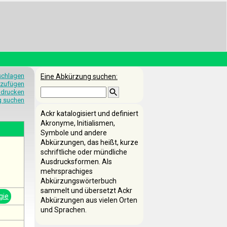
schlagen
Eine Abkürzung suchen:
nzufügen
 drucken
g suchen
Ackr katalogisiert und definiert
Akronyme, Initialismen,
Symbole und andere
Abkürzungen, das heißt, kurze
schriftliche oder mündliche
Ausdrucksformen. Als
mehrsprachiges
Abkürzungswörterbuch
sammelt und übersetzt Ackr
gie
Abkürzungen aus vielen Orten
und Sprachen.