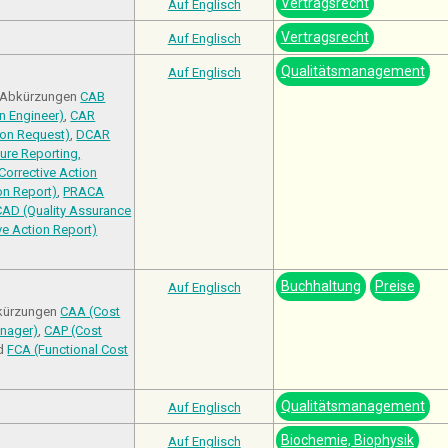
Vertragsrecht
Auf Englisch
Vertragsrecht
Auf Englisch
Qualitätsmanagement
Auf Englisch
en Abkürzungen
CAB
n Engineer)
,
CAR
ion Request)
,
DCAR
ure Reporting,
 Corrective Action
on Report)
,
PRACA
AD (Quality Assurance
ve Action Report)
Buchhaltung
Preise
Auf Englisch
bkürzungen
CAA (Cost
nager)
,
CAP (Cost
d
FCA (Functional Cost
Qualitätsmanagement
Auf Englisch
Biochemie, Biophysik
Auf Englisch