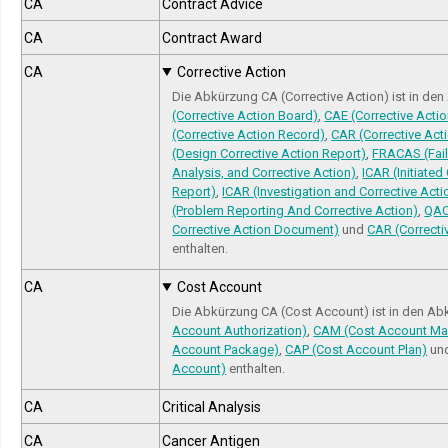
CA
Contract Advice
CA
Contract Award
CA
Corrective Action
Die Abkürzung CA (Corrective Action) ist in d
(Corrective Action Board)
,
CAE (Corrective Actio
(Corrective Action Record)
,
CAR (Corrective Act
(Design Corrective Action Report)
,
FRACAS (Fail
Analysis, and Corrective Action)
,
ICAR (Initiated
Report)
,
ICAR (Investigation and Corrective Acti
(Problem Reporting And Corrective Action)
,
QAC
Corrective Action Document)
und
CAR (Correcti
enthalten.
CA
Cost Account
Die Abkürzung CA (Cost Account) ist in den A
Account Authorization)
,
CAM (Cost Account Ma
Account Package)
,
CAP (Cost Account Plan)
un
Account)
enthalten.
CA
Critical Analysis
CA
Cancer Antigen