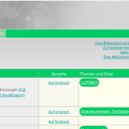
ter
Eine Abkürzung vor
Zu Favoriten hi
Seite
Eine Abkürzun
Sprache
Themen und Örter
Luftfahrt
Auf Englisch
Abkürzungen
SCA
ft Modification)
Ingenieurwesen, Technolo
Auf Englisch
Auf Englisch