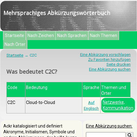
Mehrsprachiges Abkürzungswörterbuch
Startseite
Nach Zeichen
Nach Sprachen
Nach Themen
Nach Örter
Eine Abkürzung vorschlagen
Startseite
C2C
Zu Favoriten hinzufügen
Seite drucken
Eine Abkürzung suchen
Was bedeutet C2C?
Code
Bedeutung
Sprache
Themen und
Örter
Netzwerke,
C2C
Cloud-to-Cloud
Auf
Kommunikation
Englisch
Ackr katalogisiert und definiert
Eine Abkürzung suchen:
Akronyme, Initialismen, Symbole und