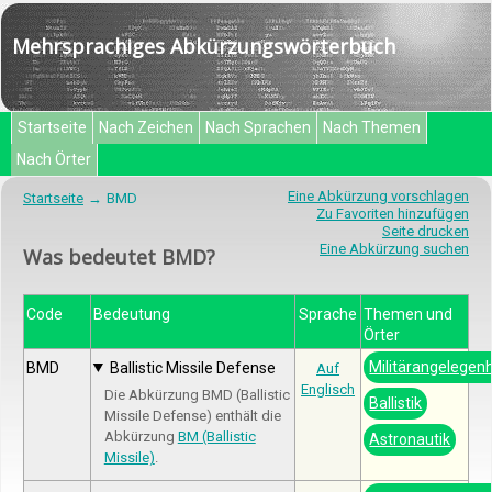
Mehrsprachiges Abkürzungswörterbuch
Startseite
Nach Zeichen
Nach Sprachen
Nach Themen
Nach Örter
Eine Abkürzung vorschlagen
Startseite
BMD
Zu Favoriten hinzufügen
Seite drucken
Eine Abkürzung suchen
Was bedeutet BMD?
Code
Bedeutung
Sprache
Themen und
Örter
Militärangelegen
BMD
Ballistic Missile Defense
Auf
Englisch
Die Abkürzung BMD (Ballistic
Ballistik
Missile Defense) enthält die
Abkürzung
BM (Ballistic
Astronautik
Missile)
.