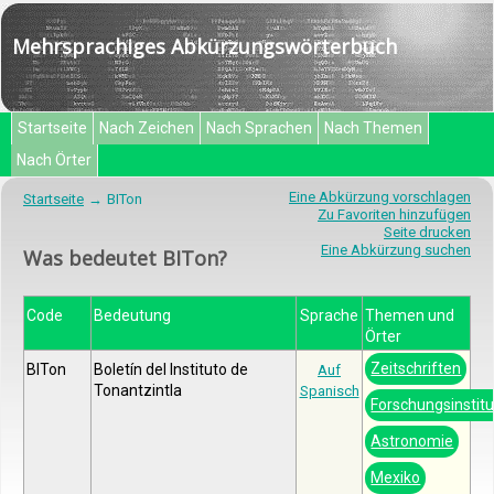
Mehrsprachiges Abkürzungswörterbuch
Startseite
Nach Zeichen
Nach Sprachen
Nach Themen
Nach Örter
Eine Abkürzung vorschlagen
Startseite
BITon
Zu Favoriten hinzufügen
Seite drucken
Eine Abkürzung suchen
Was bedeutet BITon?
Code
Bedeutung
Sprache
Themen und
Örter
Zeitschriften
BITon
Boletín del Instituto de
Auf
Tonantzintla
Spanisch
Forschungsinstit
Astronomie
Mexiko