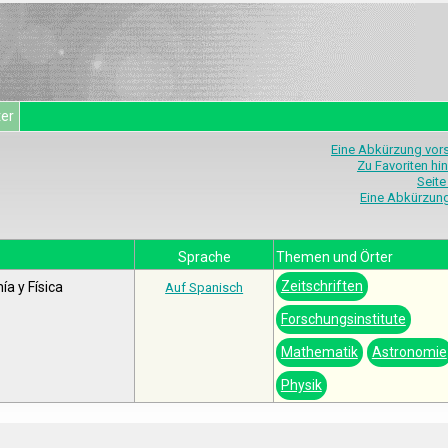
ter
Eine Abkürzung vor
Zu Favoriten hi
Seite
Eine Abkürzun
Sprache
Themen und Örter
Zeitschriften
ía y Física
Auf Spanisch
Forschungsinstitute
Mathematik
Astronomie
Physik