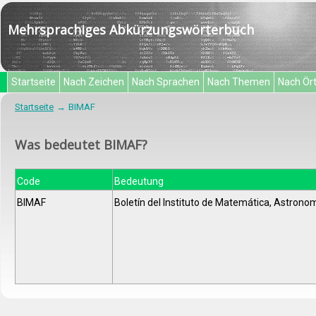
Mehrsprachiges Abkürzungswörterbuch
Startseite
Nach Zeichen
Nach Sprachen
Nach Themen
Nach Ör
Startseite
BIMAF
Was bedeutet BIMAF?
Code
Bedeutung
BIMAF
Boletín del Instituto de Matemática, Astronom