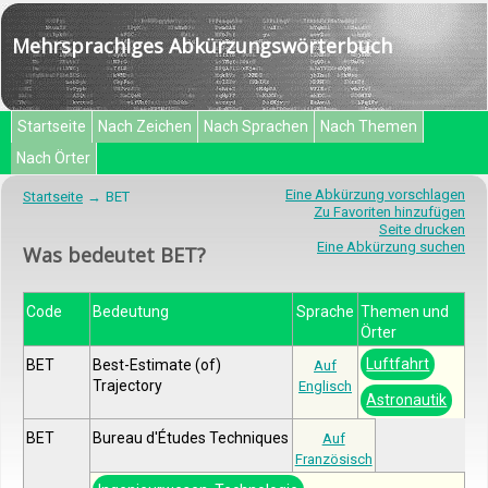
Mehrsprachiges Abkürzungswörterbuch
Startseite
Nach Zeichen
Nach Sprachen
Nach Themen
Nach Örter
Eine Abkürzung vorschlagen
Startseite
BET
Zu Favoriten hinzufügen
Seite drucken
Eine Abkürzung suchen
Was bedeutet BET?
Code
Bedeutung
Sprache
Themen und
Örter
Luftfahrt
BET
Best-Estimate (of)
Auf
Trajectory
Englisch
Astronautik
BET
Bureau d'Études Techniques
Auf
Französisch