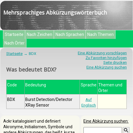
Mehrsprachiges Abkürzungswörterbuch
Startseite
Nach Zeichen
Nach Sprachen
Nach Themen
Nach Örter
Eine Abkürzung vorschlagen
Startseite
BDX
Zu Favoriten hinzufügen
Seite drucken
Eine Abkürzung suchen
Was bedeutet BDX?
Code
Bedeutung
Sprache
Themen und
Örter
BDX
Burst Detection/Detector
Auf
XRay Sensor
Englisch
Ackr katalogisiert und definiert
Eine Abkürzung suchen:
Akronyme, Initialismen, Symbole und
andere Abkürzungen, das heißt, kurze