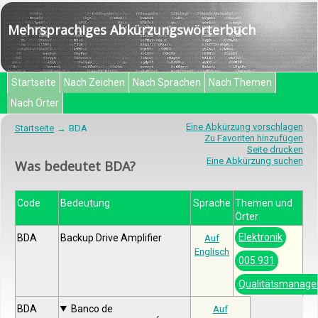
Mehrsprachiges Abkürzungswörterbuch
Startseite
Nach Zeichen
Nach Sprachen
Nach Themen
Nach Örter
Eine Abkürzung vorschlagen
Startseite
BDA
Zu Favoriten hinzufügen
Seite drucken
Eine Abkürzung suchen
Was bedeutet BDA?
Code
Bedeutung
Sprache
Themen und
Örter
Elektronik
BDA
Backup Drive Amplifier
Auf
Englisch
005.931
Qualitätsmanag
BDA
Banco de
Auf