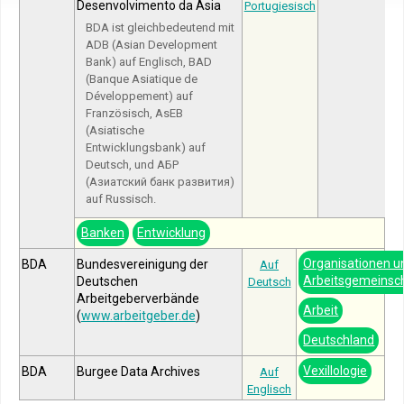
Desenvolvimento da Ásia
Portugiesisch
BDA ist gleichbedeutend mit
ADB (Asian Development
Bank) auf Englisch, BAD
(Banque Asiatique de
Développement) auf
Französisch, AsEB
(Asiatische
Entwicklungsbank) auf
Deutsch, und АБР
(Азиатский банк развития)
auf Russisch.
Banken
Entwicklung
Organisationen u
BDA
Bundesvereinigung der
Auf
Arbeitsgemeinsc
Deutschen
Deutsch
Arbeitgeberverbände
Arbeit
(
www.arbeitgeber.de
)
Deutschland
Vexillologie
BDA
Burgee Data Archives
Auf
Englisch