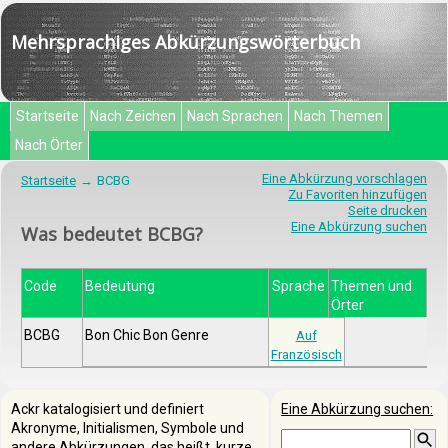
Mehrsprachiges Abkürzungswörterbuch
Startseite
Nach Zeichen
Nach Sprachen
Nach Themen
Nach Örter
Eine Abkürzung vorschlagen
Startseite
BCBG
Zu Favoriten hinzufügen
Seite drucken
Eine Abkürzung suchen
Was bedeutet BCBG?
Code
Bedeutung
Sprache
Themen und
Örter
BCBG
Bon Chic Bon Genre
Auf
Französisch
Ackr katalogisiert und definiert
Eine Abkürzung suchen:
Akronyme, Initialismen, Symbole und
andere Abkürzungen, das heißt, kurze