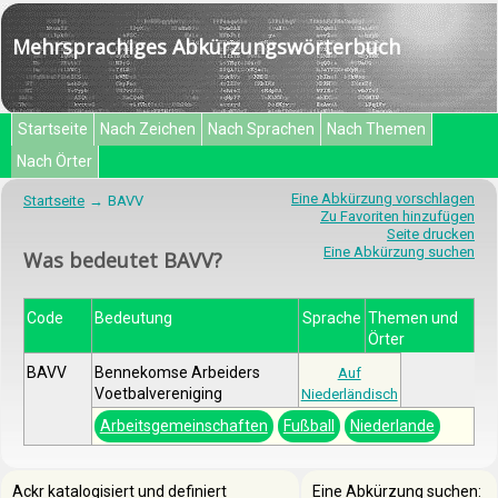
Mehrsprachiges Abkürzungswörterbuch
Startseite
Nach Zeichen
Nach Sprachen
Nach Themen
Nach Örter
Eine Abkürzung vorschlagen
Startseite
BAVV
Zu Favoriten hinzufügen
Seite drucken
Eine Abkürzung suchen
Was bedeutet BAVV?
Code
Bedeutung
Sprache
Themen und
Örter
BAVV
Bennekomse Arbeiders
Auf
Voetbalvereniging
Niederländisch
Arbeitsgemeinschaften
Fußball
Niederlande
Ackr katalogisiert und definiert
Eine Abkürzung suchen: