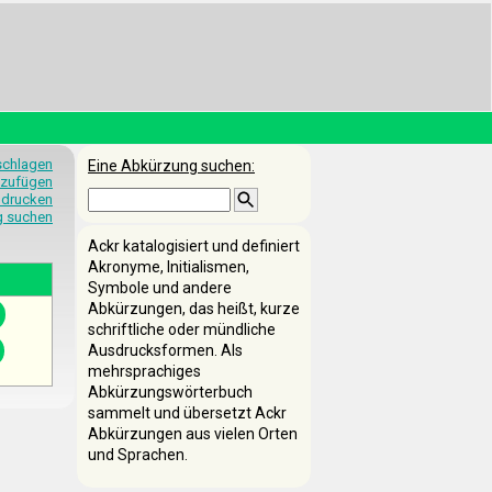
schlagen
Eine Abkürzung suchen:
nzufügen
 drucken
g suchen
Ackr katalogisiert und definiert
Akronyme, Initialismen,
Symbole und andere
Abkürzungen, das heißt, kurze
schriftliche oder mündliche
Ausdrucksformen. Als
mehrsprachiges
Abkürzungswörterbuch
sammelt und übersetzt Ackr
Abkürzungen aus vielen Orten
und Sprachen.