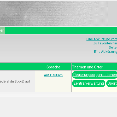
ter
Eine Abkürzung vor
Zu Favoriten hi
Seite
Eine Abkürzun
Sprache
Themen und Örter
Regierungsorganisationen
Auf Deutsch
édéral du Sport) auf
Zentralverwaltung
Sport