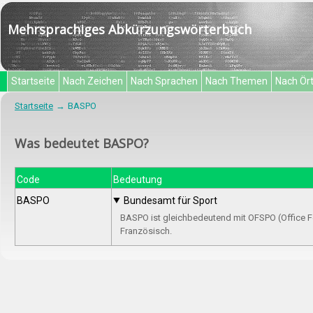
Mehrsprachiges Abkürzungswörterbuch
Startseite
Nach Zeichen
Nach Sprachen
Nach Themen
Nach Ör
Startseite
BASPO
Was bedeutet BASPO?
Code
Bedeutung
BASPO
Bundesamt für Sport
BASPO ist gleichbedeutend mit OFSPO (Office F
Französisch.