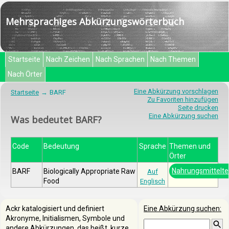
Mehrsprachiges Abkürzungswörterbuch
Startseite
Nach Zeichen
Nach Sprachen
Nach Themen
Nach Örter
Eine Abkürzung vorschlagen
Startseite
BARF
Zu Favoriten hinzufügen
Seite drucken
Eine Abkürzung suchen
Was bedeutet BARF?
Code
Bedeutung
Sprache
Themen und
Örter
Nahrungsmittelte
BARF
Biologically Appropriate Raw
Auf
Food
Englisch
Ackr katalogisiert und definiert
Eine Abkürzung suchen:
Akronyme, Initialismen, Symbole und
andere Abkürzungen, das heißt, kurze