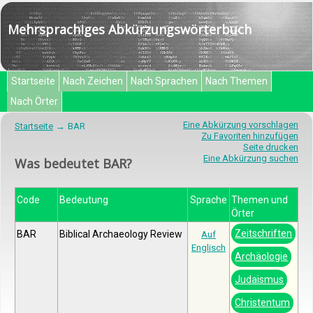
Mehrsprachiges Abkürzungswörterbuch
Startseite
Nach Zeichen
Nach Sprachen
Nach Themen
Nach Örter
Eine Abkürzung vorschlagen
Startseite
BAR
Zu Favoriten hinzufügen
Seite drucken
Eine Abkürzung suchen
Was bedeutet BAR?
Code
Bedeutung
Sprache
Themen und
Örter
Zeitschriften
BAR
Biblical Archaeology Review
Auf
Englisch
Archäologie
Judaismus
Christentum