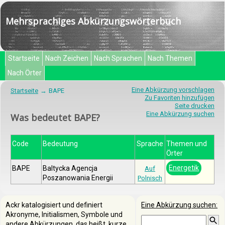
Mehrsprachiges Abkürzungswörterbuch
Startseite
Nach Zeichen
Nach Sprachen
Nach Themen
Nach Örter
Eine Abkürzung vorschlagen
Startseite
BAPE
Zu Favoriten hinzufügen
Seite drucken
Eine Abkürzung suchen
Was bedeutet BAPE?
Code
Bedeutung
Sprache
Themen und
Örter
Energetik
BAPE
Baltycka Agencja
Auf
Poszanowania Energii
Polnisch
Ackr katalogisiert und definiert
Eine Abkürzung suchen:
Akronyme, Initialismen, Symbole und
andere Abkürzungen, das heißt, kurze