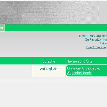
ter
Eine Abkürzung vor
Zu Favoriten hi
Seite
Eine Abkürzun
Sprache
Themen und Örter
Chirurgie, Orthopädie,
Auf Englisch
Augenheilkunde