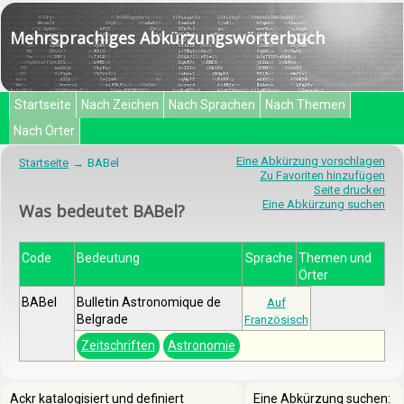
Mehrsprachiges Abkürzungswörterbuch
Startseite
Nach Zeichen
Nach Sprachen
Nach Themen
Nach Örter
Eine Abkürzung vorschlagen
Startseite
BABel
Zu Favoriten hinzufügen
Seite drucken
Eine Abkürzung suchen
Was bedeutet BABel?
Code
Bedeutung
Sprache
Themen und
Örter
BABel
Bulletin Astronomique de
Auf
Belgrade
Französisch
Zeitschriften
Astronomie
Ackr katalogisiert und definiert
Eine Abkürzung suchen: