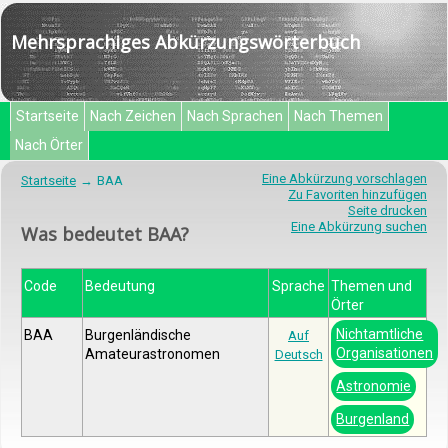
Mehrsprachiges Abkürzungswörterbuch
Startseite
Nach Zeichen
Nach Sprachen
Nach Themen
Nach Örter
Eine Abkürzung vorschlagen
Startseite
BAA
Zu Favoriten hinzufügen
Seite drucken
Eine Abkürzung suchen
Was bedeutet BAA?
Code
Bedeutung
Sprache
Themen und
Örter
Nichtamtliche
BAA
Burgenländische
Auf
Organisationen
Amateurastronomen
Deutsch
Astronomie
Burgenland