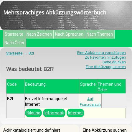
Mehrsprachiges Abkürzungswörterbuch
Startseite
Nach Zeichen
Nach Sprachen
Nach Themen
Nach Örter
Eine Abkürzung vorschlagen
Startseite
B2I
Zu Favoriten hinzufügen
Seite drucken
Eine Abkürzung suchen
Was bedeutet B2I?
Code
Bedeutung
Sprache
Themen und
Örter
B2I
Brevet Informatique et
Auf
Internet
Französisch
Bildung
Informatik
Internet
Ackr katalogisiert und definiert
Eine Abkürzung suchen: