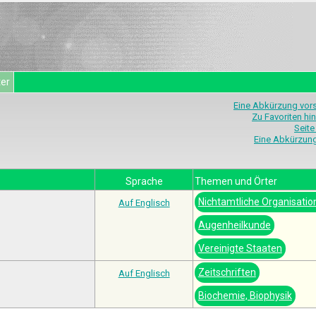
ter
Eine Abkürzung vor
Zu Favoriten hi
Seite
Eine Abkürzun
Sprache
Themen und Örter
Nichtamtliche Organisatio
Auf Englisch
Augenheilkunde
Vereinigte Staaten
Zeitschriften
Auf Englisch
Biochemie, Biophysik