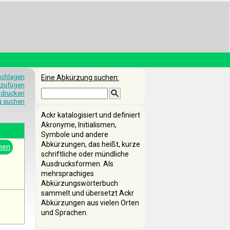
schlagen
Eine Abkürzung suchen:
nzufügen
 drucken
g suchen
Ackr katalogisiert und definiert
Akronyme, Initialismen,
Symbole und andere
Abkürzungen, das heißt, kurze
nen
schriftliche oder mündliche
Ausdrucksformen. Als
mehrsprachiges
Abkürzungswörterbuch
sammelt und übersetzt Ackr
Abkürzungen aus vielen Orten
und Sprachen.