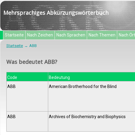
Mehrsprachiges Abkürzungswörterbuch
Startseite
Nach Zeichen
Nach Sprachen
Nach Themen
Nach Ör
Startseite
ABB
Was bedeutet ABB?
Code
Bedeutung
ABB
American Brotherhood for the Blind
ABB
Archives of Biochemistry and Biophysics