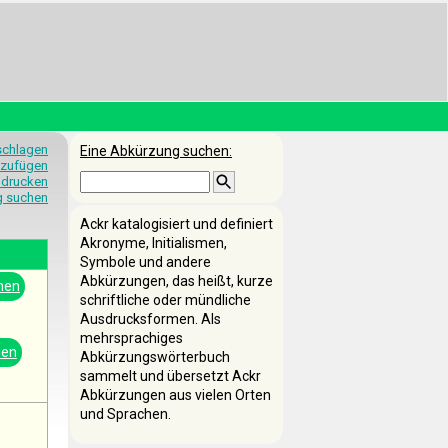
schlagen
Eine Abkürzung suchen:
nzufügen
 drucken
g suchen
Ackr katalogisiert und definiert
Akronyme, Initialismen,
Symbole und andere
Abkürzungen, das heißt, kurze
nen
schriftliche oder mündliche
Ausdrucksformen. Als
mehrsprachiges
ien
Abkürzungswörterbuch
sammelt und übersetzt Ackr
Abkürzungen aus vielen Orten
und Sprachen.