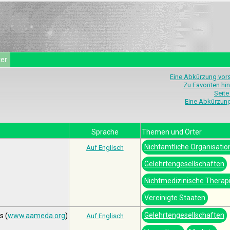
ter
Eine Abkürzung vor
Zu Favoriten hi
Seite
Eine Abkürzun
Sprache
Themen und Örter
Nichtamtliche Organisatio
Auf Englisch
Gelehrtengesellschaften
Nichtmedizinische Therap
Vereinigte Staaten
Gelehrtengesellschaften
s (
www.aameda.org
)
Auf Englisch