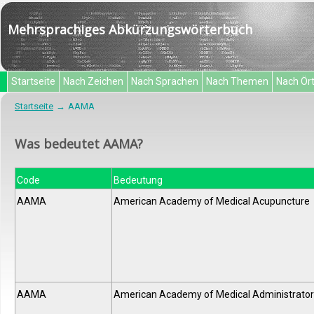
Mehrsprachiges Abkürzungswörterbuch
Startseite
Nach Zeichen
Nach Sprachen
Nach Themen
Nach Ör
Startseite
AAMA
Was bedeutet AAMA?
Code
Bedeutung
AAMA
American Academy of Medical Acupuncture
AAMA
American Academy of Medical Administrator