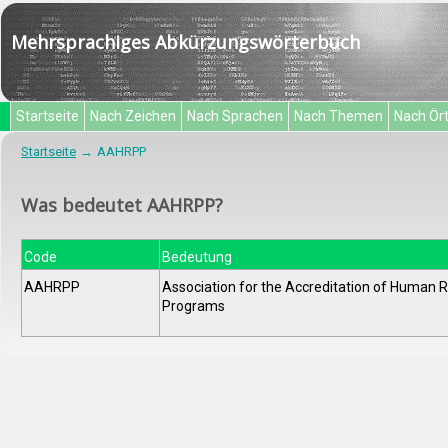
Mehrsprachiges Abkürzungswörterbuch
Startseite
Nach Zeichen
Nach Sprachen
Nach Themen
Nach Ör
Startseite
AAHRPP
Was bedeutet AAHRPP?
Code
Bedeutung
AAHRPP
Association for the Accreditation of Human 
Programs