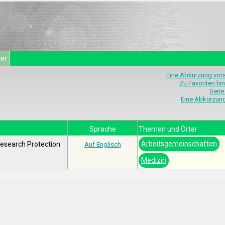
ter
Eine Abkürzung vor
Zu Favoriten hi
Seite
Eine Abkürzun
Sprache
Themen und Örter
Arbeitsgemeinschaften
Research Protection
Auf Englisch
Medizin