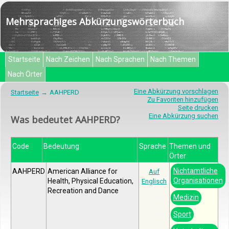
Mehrsprachiges Abkürzungswörterbuch
Startseite
Nach Zeichen
Nach Sprachen
Nach Themen
Nach Örter
Eine Abkürzung vorschlagen
Startseite
AAHPERD
Zu Favoriten hinzufügen
Seite drucken
Eine Abkürzung suchen
Was bedeutet AAHPERD?
Code
Bedeutung
Sprache
Themen und
Örter
Nichtamtliche
AAHPERD
American Alliance for
Auf
Organisationen
Health, Physical Education,
Englisch
Recreation and Dance
Medizin
Sport