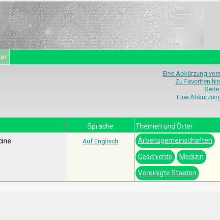
ter
Eine Abkürzung vor
Zu Favoriten hi
Seite
Eine Abkürzun
Sprache
Themen und Örter
Arbeitsgemeinschaften
cine
Auf Englisch
Geschichte
Medizin
Vereinigte Staaten