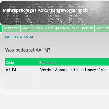
Mehrsprachiges Abkürzungswörterbuch
Startseite
Nach Zeichen
Nach Sprachen
Nach Themen
Nach Ör
Startseite
AAHM
Was bedeutet AAHM?
Code
Bedeutung
AAHM
American Association for the History of Medi