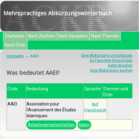
Mehrsprachiges Abkürzungswörterbuch
Startseite
Nach Zeichen
Nach Sprachen
Nach Themen
Nach Örter
Eine Abkürzung vorschlagen
Startseite
AAEI
Zu Favoriten hinzufügen
Seite drucken
Eine Abkürzung suchen
Was bedeutet AAEI?
Code
Bedeutung
Sprache
Themen und
Örter
AAEI
Association pour
Auf
l'Avancement des Études
Französisch
Islamiques
Arbeitsgemeinschaften
Islam