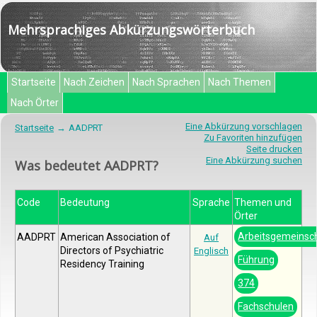
Mehrsprachiges Abkürzungswörterbuch
Startseite
Nach Zeichen
Nach Sprachen
Nach Themen
Nach Örter
Eine Abkürzung vorschlagen
Startseite
AADPRT
Zu Favoriten hinzufügen
Seite drucken
Eine Abkürzung suchen
Was bedeutet AADPRT?
Code
Bedeutung
Sprache
Themen und
Örter
Arbeitsgemeinsc
AADPRT
American Association of
Auf
Directors of Psychiatric
Englisch
Führung
Residency Training
374
Fachschulen