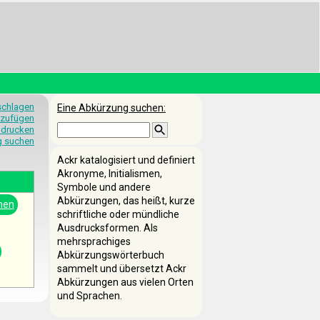
schlagen
Eine Abkürzung suchen:
nzufügen
 drucken
g suchen
Ackr katalogisiert und definiert
Akronyme, Initialismen,
Symbole und andere
Abkürzungen, das heißt, kurze
nen
schriftliche oder mündliche
Ausdrucksformen. Als
mehrsprachiges
Abkürzungswörterbuch
sammelt und übersetzt Ackr
Abkürzungen aus vielen Orten
und Sprachen.