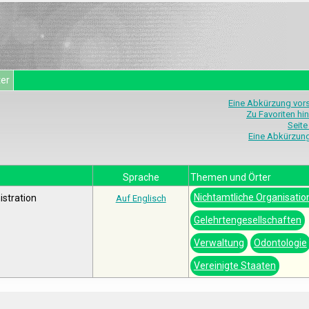
ter
Eine Abkürzung vor
Zu Favoriten hi
Seite
Eine Abkürzun
Sprache
Themen und Örter
Nichtamtliche Organisatio
stration
Auf Englisch
Gelehrtengesellschaften
Verwaltung
Odontologie
Vereinigte Staaten