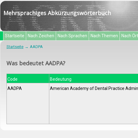
Mehrsprachiges Abkürzungswörterbuch
Startseite
Nach Zeichen
Nach Sprachen
Nach Themen
Nach Ör
Startseite
AADPA
Was bedeutet AADPA?
Code
Bedeutung
AADPA
American Academy of Dental Practice Admini