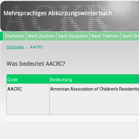
Mehrsprachiges Abkürzungswörterbuch
Startseite
Nach Zeichen
Nach Sprachen
Nach Themen
Nach Ör
Startseite
AACRC
Was bedeutet AACRC?
Code
Bedeutung
AACRC
American Association of Children's Residenti