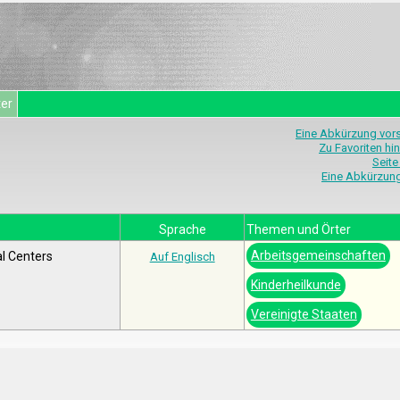
ter
Eine Abkürzung vor
Zu Favoriten hi
Seite
Eine Abkürzun
Sprache
Themen und Örter
Arbeitsgemeinschaften
al Centers
Auf Englisch
Kinderheilkunde
Vereinigte Staaten