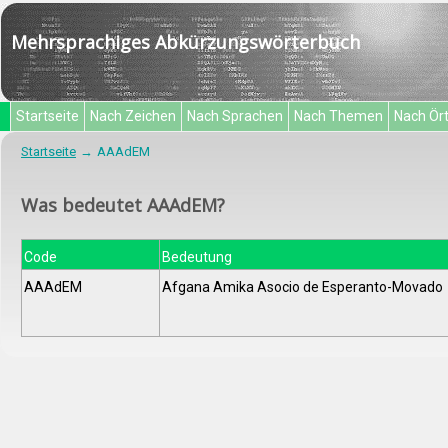
Mehrsprachiges Abkürzungswörterbuch
Startseite
Nach Zeichen
Nach Sprachen
Nach Themen
Nach Ör
Startseite
AAAdEM
Was bedeutet AAAdEM?
Code
Bedeutung
AAAdEM
Afgana Amika Asocio de Esperanto-Movado