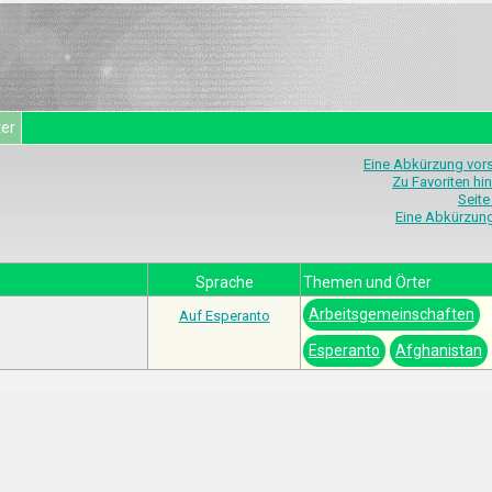
ter
Eine Abkürzung vor
Zu Favoriten hi
Seite
Eine Abkürzun
Sprache
Themen und Örter
Arbeitsgemeinschaften
Auf Esperanto
Esperanto
Afghanistan