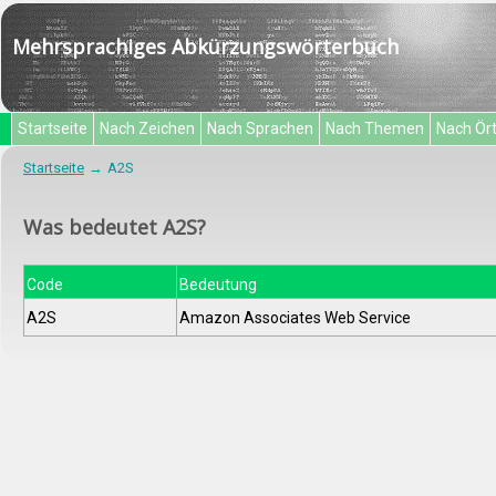
Mehrsprachiges Abkürzungswörterbuch
Startseite
Nach Zeichen
Nach Sprachen
Nach Themen
Nach Ör
Startseite
A2S
Was bedeutet A2S?
Code
Bedeutung
A2S
Amazon Associates Web Service